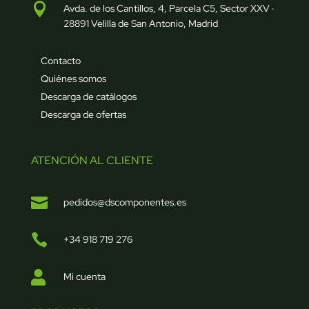

Avda. de los Cantillos, 4, Parcela C5, Sector XXV ·
28891 Velilla de San Antonio, Madrid
Contacto
Quiénes somos
Descarga de catálogos
Descarga de ofertas
ATENCIÓN AL CLIENTE

pedidos@dscomponentes.es

+34 918 719 276

Mi cuenta