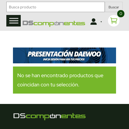
Buscar
0
No se han encontrado productos que
coincidan con tu selección.