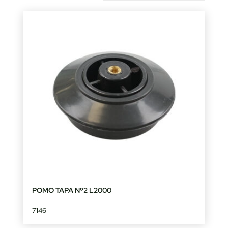
by
latest
POMO TAPA Nº2 L2000
7146