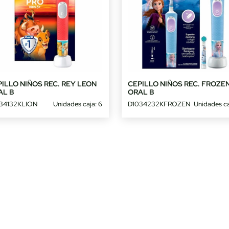
ILLO NIÑOS REC. REY LEON
CEPILLO NIÑOS REC. FROZE
AL B
ORAL B
34132KLION
Unidades caja: 6
D1034232KFROZEN
Unidades ca