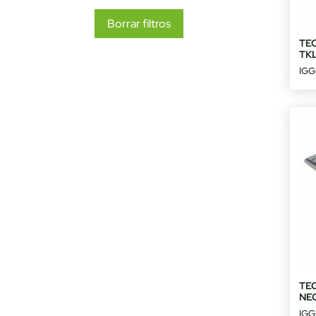
Borrar filtros
TE
TK
IGG
TE
NE
IGG