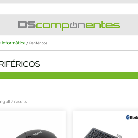
 informática
/ Periféricos
RIFÉRICOS
Sorted
g all 7 results
by
latest