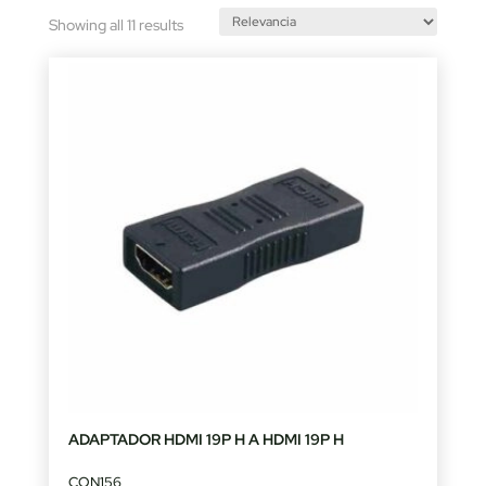
Sorted
Showing all 11 results
by
latest
ADAPTADOR HDMI 19P H A HDMI 19P H
CON156