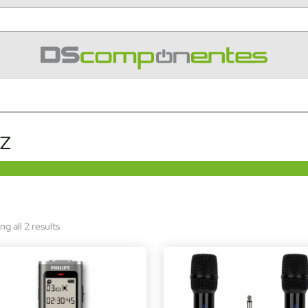
Z
Sorted
g all 2 results
by
latest