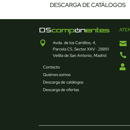
DESCARGA DE CATÁLOGOS
ATE


Avda. de los Cantillos, 4,
Parcela C5, Sector XXV · 28891

Velilla de San Antonio, Madrid

Contacto
Quiénes somos
Descarga de catálogos
Descarga de ofertas