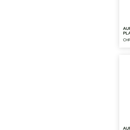
AU
PL
CH
AU