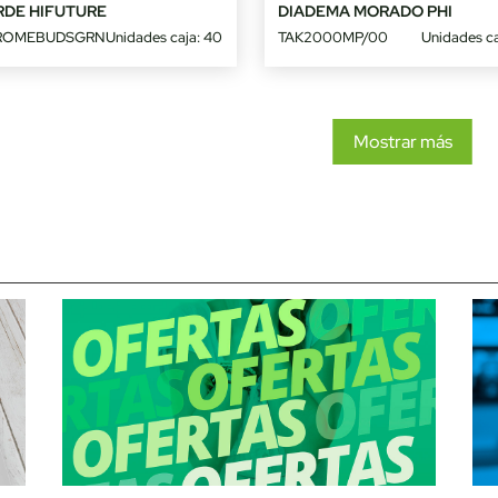
RDE HIFUTURE
DIADEMA MORADO PHI
ROMEBUDSGRN
Unidades caja: 40
TAK2000MP/00
Unidades ca
Mostrar más