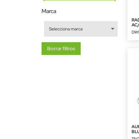
Marca
RA
AC/
DW1
Borrar filtros
AU
BL
TA