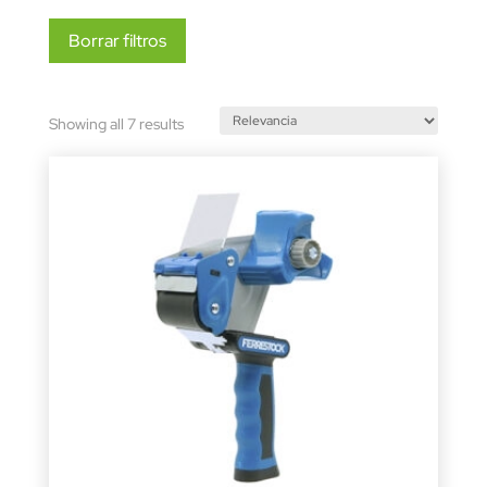
Borrar filtros
Sorted
Showing all 7 results
by
latest