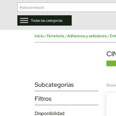
Todas las categorías
Inicio
Ferretería
Adhesivos y selladores
Emb
/
/
/
CI
Subcategorías
Showin
Filtros
Disponibilidad