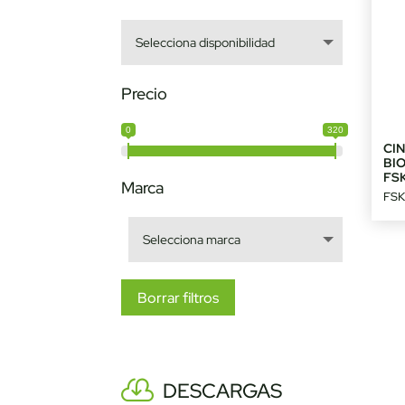
Precio
0
320
CI
BI
FS
Marca
FSK
Borrar filtros
DESCARGAS