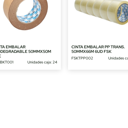
NTA EMBALAR
CINTA EMBALAR PP TRANS.
ODEGRADABLE 50MMX50M
50MMX66M 6UD FSK
K
FSKTPP002
Unidades ca
BKT001
Unidades caja: 24