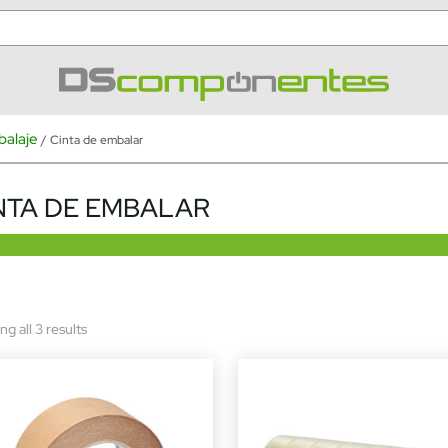
alaje
/ Cinta de embalar
NTA DE EMBALAR
Sorted
g all 3 results
by
latest