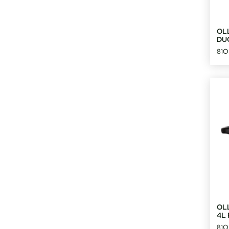
OL
DU
81
OL
4L
81