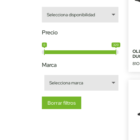
Precio
0
320
OL
DU
81
Marca
Borrar filtros