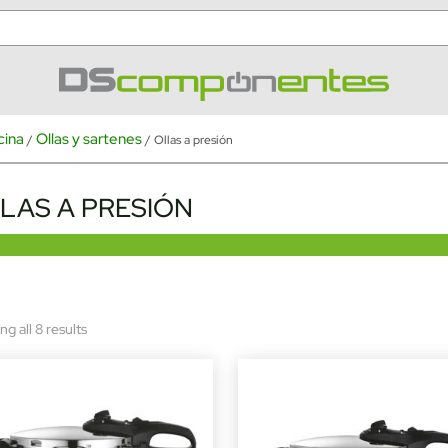
cina
Ollas y sartenes
/
/ Ollas a presión
LAS A PRESIÓN
Sorted
g all 8 results
by
latest