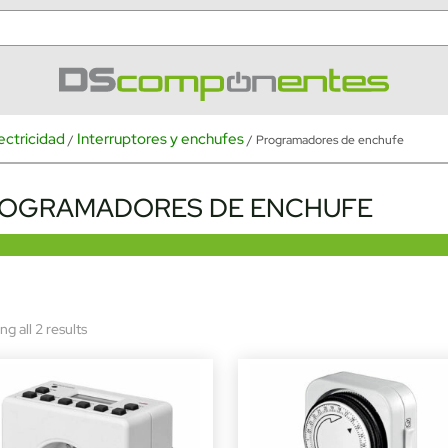
ectricidad
Interruptores y enchufes
/
/ Programadores de enchufe
OGRAMADORES DE ENCHUFE
Sorted
g all 2 results
by
latest