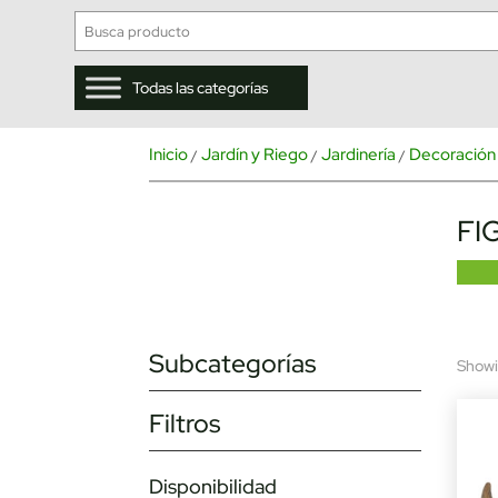
Todas las categorías
Inicio
Jardín y Riego
Jardinería
Decoración 
/
/
/
FI
Subcategorías
Showin
Filtros
Disponibilidad