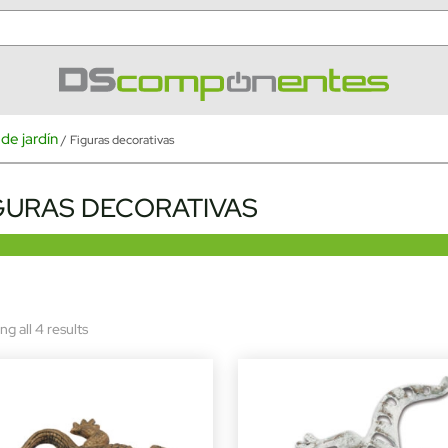
de jardín
/ Figuras decorativas
GURAS DECORATIVAS
Sorted
g all 4 results
by
latest