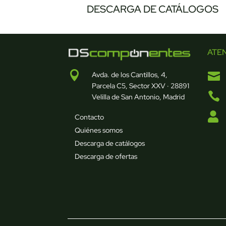
DESCARGA DE CATÁLOGOS
ATE


Avda. de los Cantillos, 4,
Parcela C5, Sector XXV · 28891

Velilla de San Antonio, Madrid

Contacto
Quiénes somos
Descarga de catálogos
Descarga de ofertas