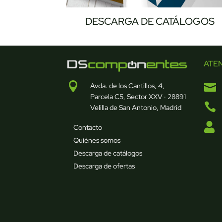
DESCARGA DE CATÁLOGOS
ATE


Avda. de los Cantillos, 4,
Parcela C5, Sector XXV · 28891

Velilla de San Antonio, Madrid

Contacto
Quiénes somos
Descarga de catálogos
Descarga de ofertas