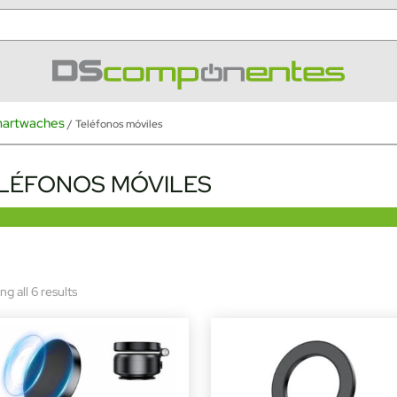
smartwaches
/ Teléfonos móviles
LÉFONOS MÓVILES
Sorted
g all 6 results
by
latest