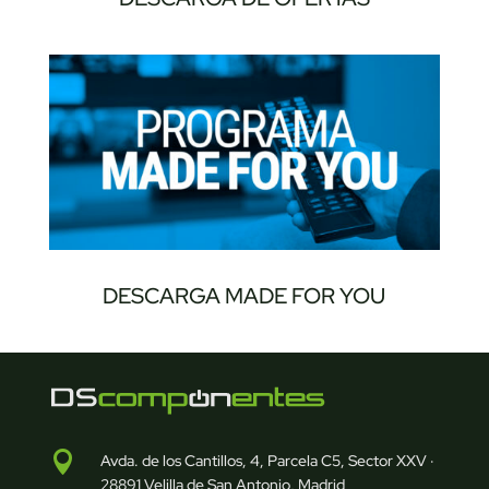
DESCARGA MADE FOR YOU

Avda. de los Cantillos, 4, Parcela C5, Sector XXV ·
28891 Velilla de San Antonio, Madrid