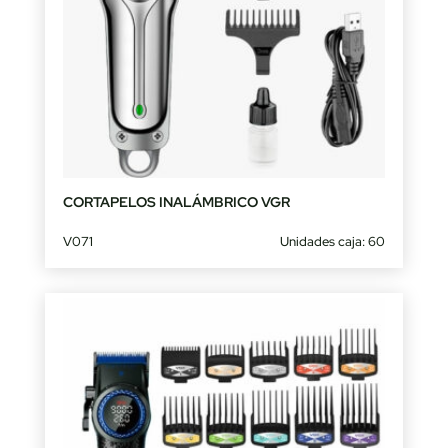
CORTAPELOS INALÁMBRICO VGR
V071
Unidades caja: 60