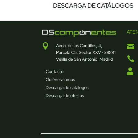
DESCARGA DE CATÁLOGOS
ATE


Avda. de los Cantillos, 4,
Parcela C5, Sector XXV · 28891

Velilla de San Antonio, Madrid

Contacto
Quiénes somos
Descarga de catálogos
Descarga de ofertas