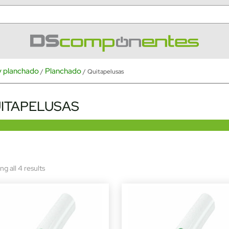
y planchado
Planchado
/
/ Quitapelusas
ITAPELUSAS
Sorted
g all 4 results
by
latest