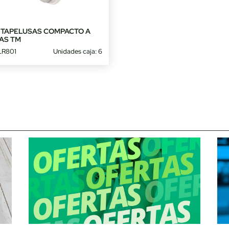
ITAPELUSAS COMPACTO A
LAS TM
R801
Unidades caja: 6