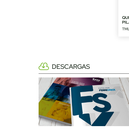
QU
PI
TML
DESCARGAS