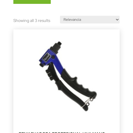
Sorted
Showing all 3 results
by
latest