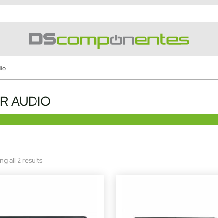
dio
R AUDIO
Sorted
g all 2 results
by
latest