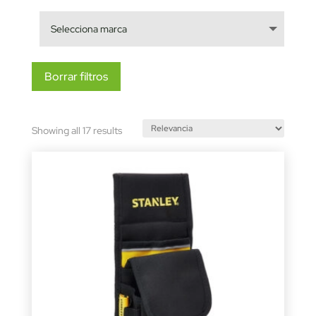
Borrar filtros
Sorted
Showing all 17 results
by
latest