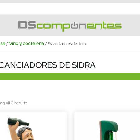
esa
Vino y coctelería
/
/ Escanciadores de sidra
CANCIADORES DE SIDRA
Sorted
g all 2 results
by
latest