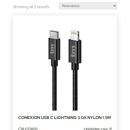
Sorted
Showing all 2 results
by
latest
CONEXION USB C LIGHTNING 3.0A NYLON 1.5M
CXU201615
Unidades caja: 8