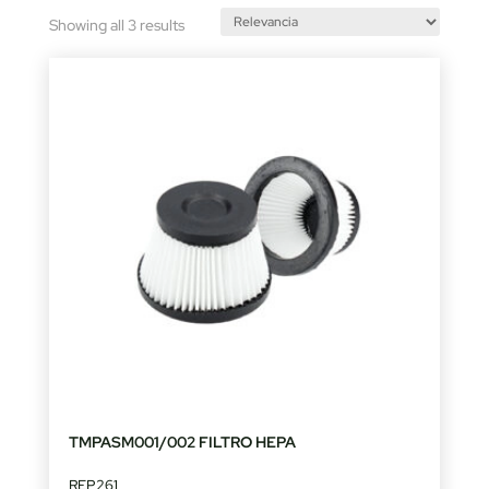
Sorted
Showing all 3 results
by
latest
TMPASM001/002 FILTRO HEPA
REP261