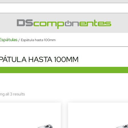
Espátulas
/ Espátula hasta 100mm
PÁTULA HASTA 100MM
Sorted
g all 3 results
by
latest