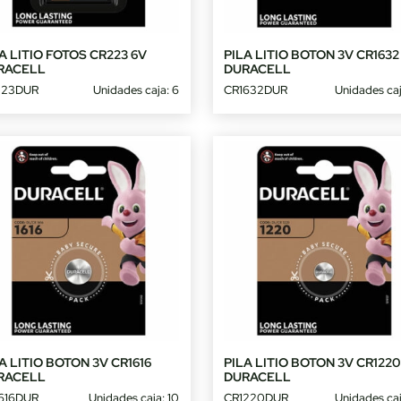
A LITIO FOTOS CR223 6V
PILA LITIO BOTON 3V CR1632
RACELL
DURACELL
223DUR
Unidades caja: 6
CR1632DUR
Unidades caj
A LITIO BOTON 3V CR1616
PILA LITIO BOTON 3V CR1220
RACELL
DURACELL
616DUR
Unidades caja: 10
CR1220DUR
Unidades caj