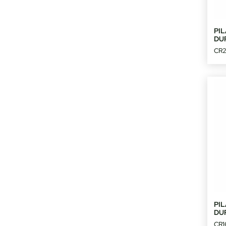
PIL
DU
CR
PIL
DU
CR1