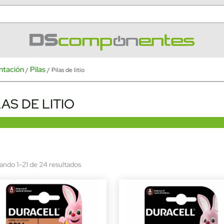
ntación
Pilas
/
/ Pilas de litio
LAS DE LITIO
Sorted
ando 1–21 de 24 resultados
by
latest