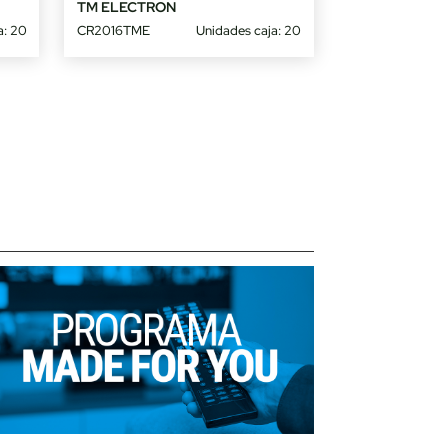
TM ELECTRON
a: 20
CR2016TME
Unidades caja: 20