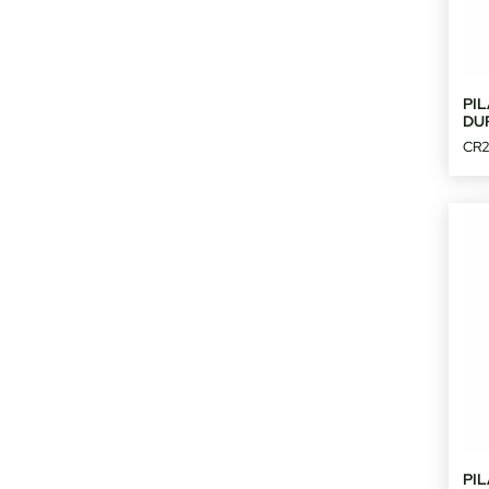
PIL
DU
CR
PIL