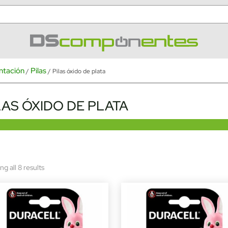
ntación
Pilas
/
/ Pilas óxido de plata
LAS ÓXIDO DE PLATA
Sorted
g all 8 results
by
latest