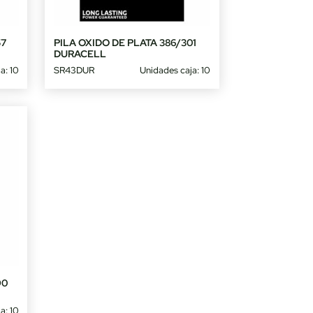
57
PILA OXIDO DE PLATA 386/301
DURACELL
a: 10
SR43DUR
Unidades caja: 10
90
a: 10