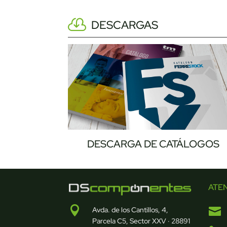
DESCARGAS
DESCARGA DE CATÁLOGOS
ATE


Avda. de los Cantillos, 4,
Parcela C5, Sector XXV · 28891