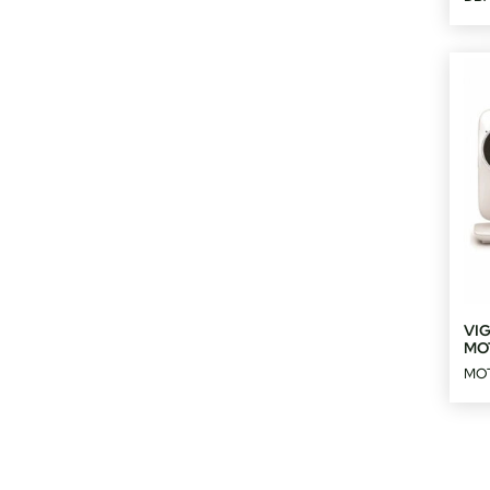
VIG
MO
MO