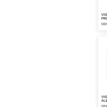
VI
PR
DBX
VI
AL
DBX