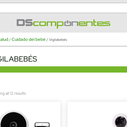
salud
Cuidado del bebé
/
/ Vigilabebés
GILABEBÉS
Sorted
g all 12 results
by
latest