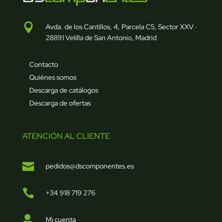

Avda. de los Cantillos, 4, Parcela C5, Sector XXV ·
28891 Velilla de San Antonio, Madrid
Contacto
Quiénes somos
Descarga de catálogos
Descarga de ofertas
ATENCIÓN AL CLIENTE

pedidos@dscomponentes.es

+34 918 719 276

Mi cuenta