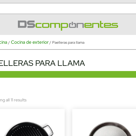
cina
Cocina de exterior
/
/ Paelleras para llama
ELLERAS PARA LLAMA
Sorted
g all 11 results
by
latest