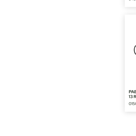
PA
13 
015