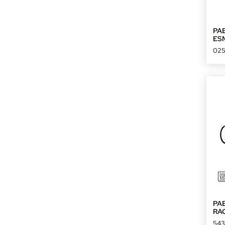
PA
ES
02
PA
RA
543