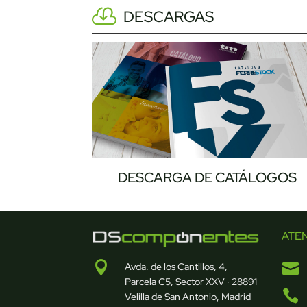
DESCARGAS
DESCARGA DE CATÁLOGOS
ATE


Avda. de los Cantillos, 4,
Parcela C5, Sector XXV · 28891

Velilla de San Antonio, Madrid