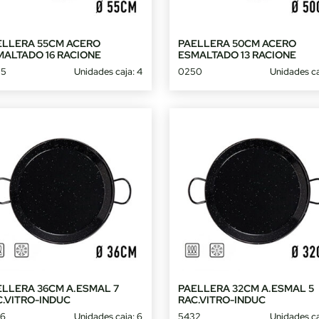
ELLERA 55CM ACERO
PAELLERA 50CM ACERO
MALTADO 16 RACIONE
ESMALTADO 13 RACIONE
55
Unidades caja: 4
0250
Unidades ca
ELLERA 36CM A.ESMAL 7
PAELLERA 32CM A.ESMAL 5
C.VITRO-INDUC
RAC.VITRO-INDUC
6
Unidades caja: 6
5432
Unidades ca