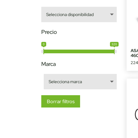
Precio
0
320
AS
46
224
Marca
Borrar filtros