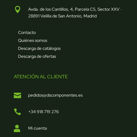

Avda. de los Cantillos, 4, Parcela C5, Sector XXV ·
28891 Velilla de San Antonio, Madrid
Contacto
Quiénes somos
Descarga de catálogos
Descarga de ofertas
ATENCIÓN AL CLIENTE

pedidos@dscomponentes.es

+34 918 719 276

Mi cuenta