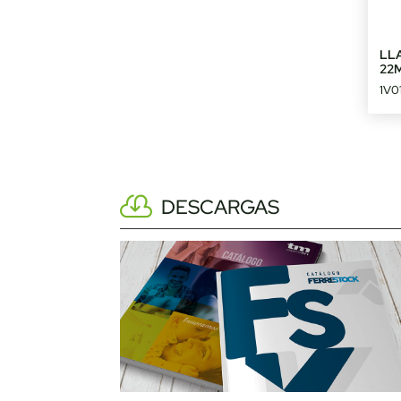
LL
22
1V0
DESCARGAS