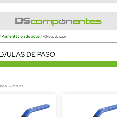
Alimentación de agua
/
/ Válvulas de paso
LVULAS DE PASO
Sorted
g all 4 results
by
latest