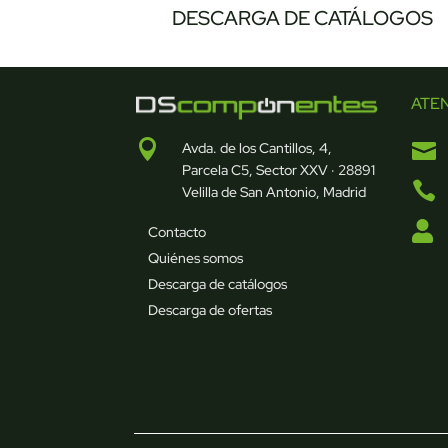
DESCARGA DE CATÁLOGOS
ATE


Avda. de los Cantillos, 4,
Parcela C5, Sector XXV · 28891

Velilla de San Antonio, Madrid

Contacto
Quiénes somos
Descarga de catálogos
Descarga de ofertas