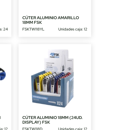
E
CÚTER ALUMINIO AMARILLO
18MM FSK
a: 24
FSKTW118YL
Unidades caja: 12
M
CÚTER ALUMINIO 18MM (24UD.
DISPLAY) FSK
a: 12
FSKTW118D
Unidades caja: 12