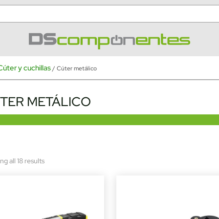
Cúter y cuchillas
/ Cúter metálico
TER METÁLICO
Sorted
g all 18 results
by
latest