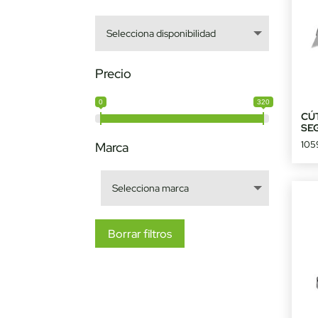
Precio
0
320
CÚ
SE
105
Marca
Borrar filtros