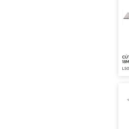
CÚ
18
L5