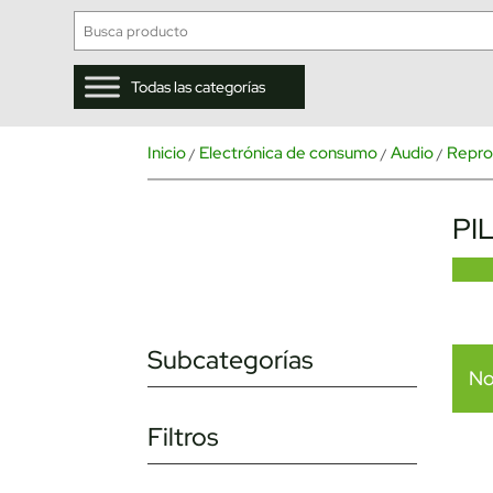
Todas las categorías
Inicio
Electrónica de consumo
Audio
Repro
/
/
/
PI
Subcategorías
No
Filtros