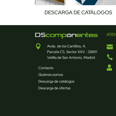
DESCARGA DE CATÁLOGOS
ATE


Avda. de los Cantillos, 4,
Parcela C5, Sector XXV · 28891

Velilla de San Antonio, Madrid

Contacto
Quiénes somos
Descarga de catálogos
Descarga de ofertas