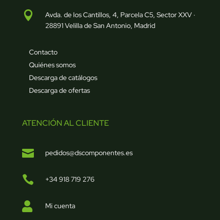

Avda. de los Cantillos, 4, Parcela C5, Sector XXV ·
28891 Velilla de San Antonio, Madrid
Contacto
Quiénes somos
Descarga de catálogos
Descarga de ofertas
ATENCIÓN AL CLIENTE

pedidos@dscomponentes.es

+34 918 719 276

Mi cuenta