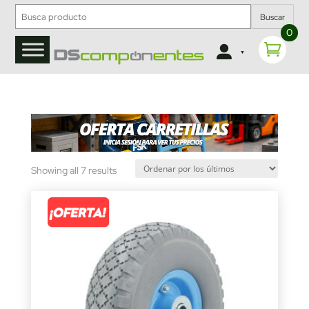
Buscar
0
Sorted
Showing all 7 results
by
latest