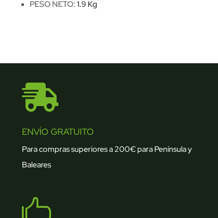
PESO NETO:
1.9 Kg

ENVÍO GRATUITO
Para compras superiores a 200€ para Península y
Baleares
