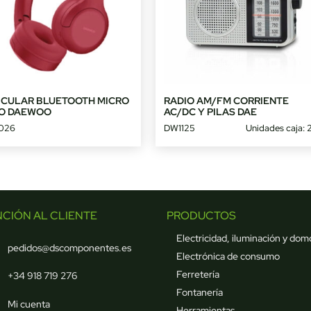
ICULAR BLUETOOTH MICRO
RADIO AM/FM CORRIENTE
O DAEWOO
AC/DC Y PILAS DAE
026
DW1125
Unidades caja: 
NCIÓN AL CLIENTE
PRODUCTOS
Electricidad, iluminación y dom
pedidos@dscomponentes.es
Electrónica de consumo
Ferretería
+34 918 719 276
Fontanería
Mi cuenta
Herramientas