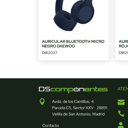
AURICULAR BLUETOOTH MICRO
AUR
NEGRO DAEWOO
ROJ
DW2027
DW2
ATE


Avda. de los Cantillos, 4,
Parcela C5, Sector XXV · 28891

Velilla de San Antonio, Madrid

Contacto