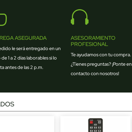


REGA ASEGURADA
ASESORAMIENTO
PROFESIONAL
edido le será entregado en un
Te ayudamos con tu compra.
 de 1 a 2 días laborables si lo
¿Tienes preguntas? ¡Ponte en
ta antes de las 2 p.m.
contacto con nosotros!
ADOS