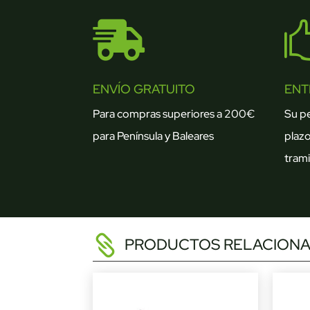

ENVÍO GRATUITO
ENT
Para compras superiores a 200€
Su p
para Península y Baleares
plazo
trami
PRODUCTOS RELACION