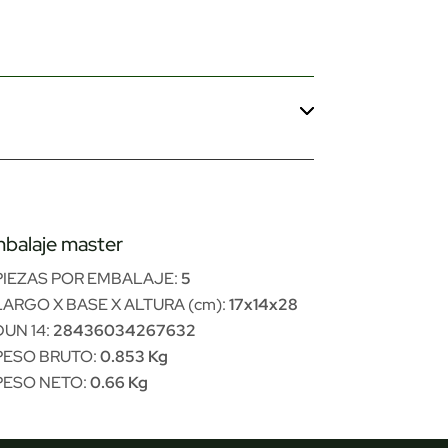
balaje master
PIEZAS POR EMBALAJE:
5
LARGO X BASE X ALTURA (cm):
17x14x28
DUN 14:
28436034267632
PESO BRUTO:
0.853 Kg
PESO NETO:
0.66 Kg