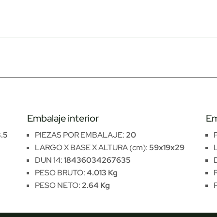
Embalaje interior
Em
.5
PIEZAS POR EMBALAJE:
20
LARGO X BASE X ALTURA (cm):
59x19x29
DUN 14:
18436034267635
PESO BRUTO:
4.013 Kg
PESO NETO:
2.64 Kg