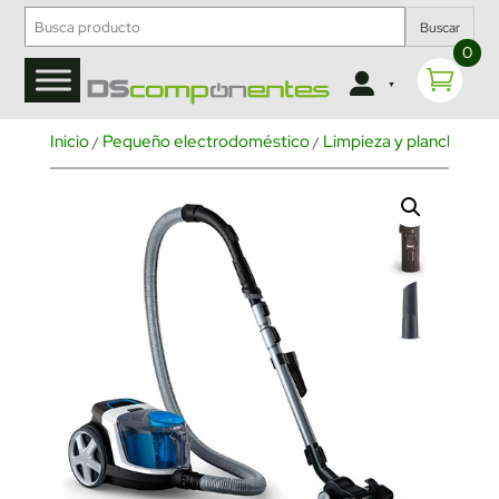
Buscar
0
Inicio
Pequeño electrodoméstico
Limpieza y planchado
/
/
/