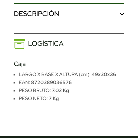
DESCRIPCIÓN
LOGÍSTICA
Caja
LARGO X BASE X ALTURA (cm):
49x30x36
EAN:
8720389036576
PESO BRUTO:
7.02 Kg
PESO NETO:
7 Kg