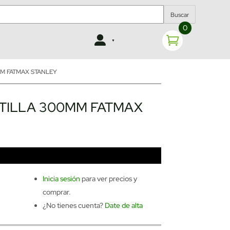
Buscar
0
M FATMAX STANLEY
TILLA 300MM FATMAX
Inicia sesión
para ver precios y
comprar.
¿No tienes cuenta?
Date de alta