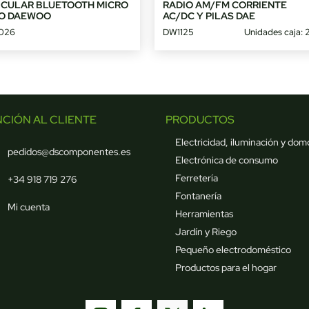
ICULAR BLUETOOTH MICRO
RADIO AM/FM CORRIENTE
O DAEWOO
AC/DC Y PILAS DAE
026
DW1125
Unidades caja: 
NCIÓN AL CLIENTE
PRODUCTOS
Electricidad, iluminación y dom
pedidos@dscomponentes.es
Electrónica de consumo
Ferretería
+34 918 719 276
Fontanería
Mi cuenta
Herramientas
Jardín y Riego
Pequeño electrodoméstico
Productos para el hogar