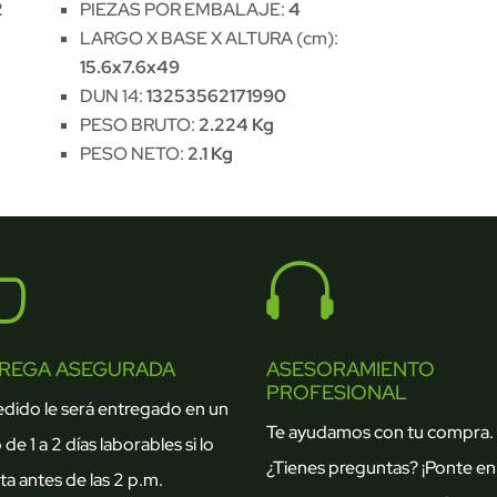
2
PIEZAS POR EMBALAJE:
4
LARGO X BASE X ALTURA (cm):
15.6x7.6x49
DUN 14:
13253562171990
PESO BRUTO:
2.224 Kg
PESO NETO:
2.1 Kg


REGA ASEGURADA
ASESORAMIENTO
PROFESIONAL
edido le será entregado en un
Te ayudamos con tu compra.
 de 1 a 2 días laborables si lo
¿Tienes preguntas? ¡Ponte en
ta antes de las 2 p.m.