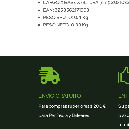
LARGO X BASE X ALTURA (cm):
30x10x
EAN:
3253562171993
PESO BRUTO:
0.4 Kg
PESO NETO:
0.39 Kg

ENVÍO GRATUITO
ENT
Para compras superiores a 200€
Su p
para Península y Baleares
plazo
trami