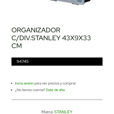
ORGANIZADOR
C/DIV.STANLEY 43X9X33
CM
94745
Inicia sesión
para ver precios y comprar.
¿No tienes cuenta?
Date de alta
Marca:
STANLEY