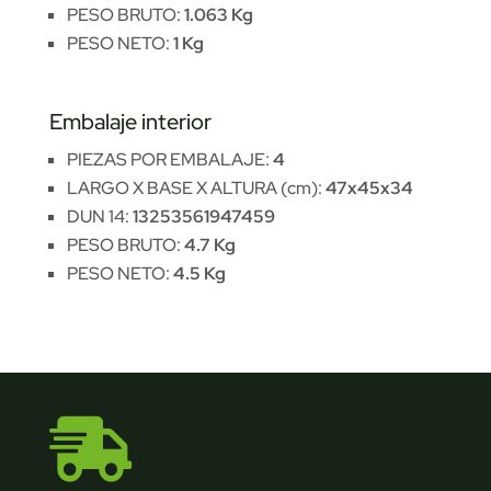
PESO BRUTO:
1.063 Kg
PESO NETO:
1 Kg
Embalaje interior
PIEZAS POR EMBALAJE:
4
LARGO X BASE X ALTURA (cm):
47x45x34
DUN 14:
13253561947459
PESO BRUTO:
4.7 Kg
PESO NETO:
4.5 Kg
