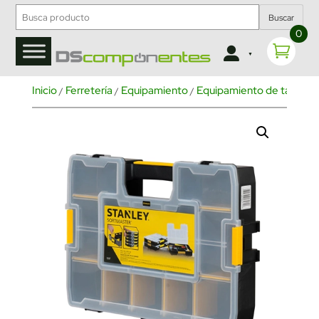
Buscar
0
Inicio
Ferretería
Equipamiento
Equipamiento de taller
O
/
/
/
/