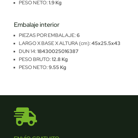
PESO NETO:
1.9 Kg
Embalaje interior
PIEZAS POR EMBALAJE:
6
LARGO X BASE X ALTURA (cm):
45x25.5x43
DUN 14:
18430025016387
PESO BRUTO:
12.8 Kg
PESO NETO:
9.55 Kg
