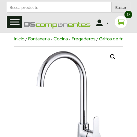
Buscar
0
Inicio
Fontanería
Cocina
Fregaderos
Grifos de fregade
/
/
/
/