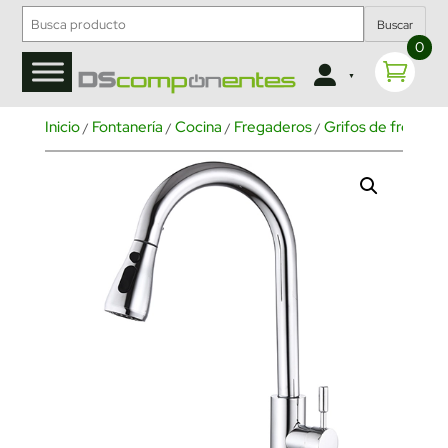
Buscar
0
Inicio
Fontanería
Cocina
Fregaderos
Grifos de fregade
/
/
/
/