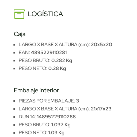
LOGÍSTICA
Caja
LARGO X BASE X ALTURA (cm):
20x5x20
EAN:
4895229110281
PESO BRUTO:
0.282 Kg
PESO NETO:
0.28 Kg
Embalaje interior
PIEZAS POR EMBALAJE:
3
LARGO X BASE X ALTURA (cm):
21x17x23
DUN 14:
14895229110288
PESO BRUTO:
1.037 Kg
PESO NETO:
1.03 Kg