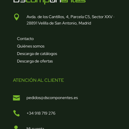

Avda. de los Cantillos, 4, Parcela C5, Sector XXV ·
28891 Velilla de San Antonio, Madrid
Contacto
Quiénes somos
Descarga de catálogos
Descarga de ofertas
ATENCIÓN AL CLIENTE

pedidos@dscomponentes.es

+34 918 719 276

Mi cuenta