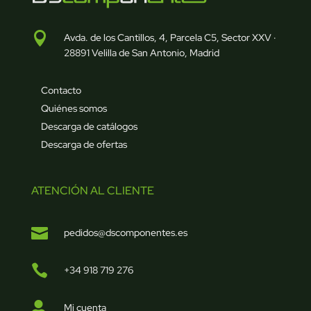

Avda. de los Cantillos, 4, Parcela C5, Sector XXV ·
28891 Velilla de San Antonio, Madrid
Contacto
Quiénes somos
Descarga de catálogos
Descarga de ofertas
ATENCIÓN AL CLIENTE

pedidos@dscomponentes.es

+34 918 719 276

Mi cuenta