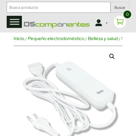
Buscar
0
Inicio
Pequeño electrodoméstico
Belleza y salud
Salud y
/
/
/