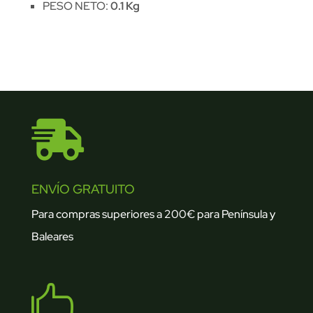
PESO NETO:
0.1 Kg

ENVÍO GRATUITO
Para compras superiores a 200€ para Península y
Baleares
