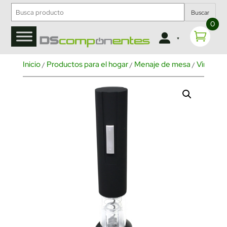
Buscar
0
Inicio
Productos para el hogar
Menaje de mesa
Vino y co
/
/
/