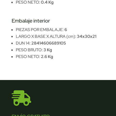
PESO NETO:
0.4 Kg
Embalaje interior
PIEZAS POR EMBALAJE:
6
LARGO X BASE X ALTURA (cm):
34x30x21
DUN 14:
28414606689105
PESO BRUTO:
3 Kg
PESO NETO:
2.6 Kg
