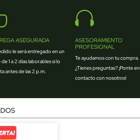


REGA ASEGURADA
ASESORAMIENTO
PROFESIONAL
edido le será entregado en un
Te ayudamos con tu compra.
 de 1 a 2 días laborables si lo
¿Tienes preguntas? ¡Ponte en
ta antes de las 2 p.m.
contacto con nosotros!
ADOS