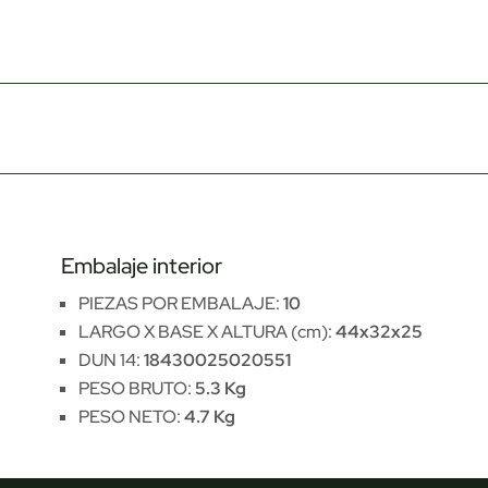
Embalaje interior
PIEZAS POR EMBALAJE:
10
LARGO X BASE X ALTURA (cm):
44x32x25
DUN 14:
18430025020551
PESO BRUTO:
5.3 Kg
PESO NETO:
4.7 Kg