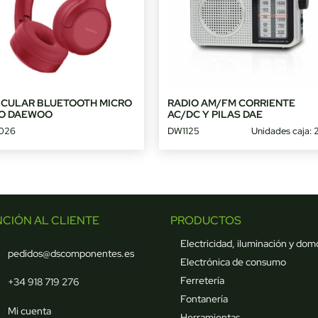
ICULAR BLUETOOTH MICRO
RADIO AM/FM CORRIENTE
O DAEWOO
AC/DC Y PILAS DAE
026
DW1125
Unidades caja: 
NCIÓN AL CLIENTE
PRODUCTOS
Electricidad, iluminación y dom
pedidos@dscomponentes.es
Electrónica de consumo
Ferretería
+34 918 719 276
Fontanería
Mi cuenta
Herramientas