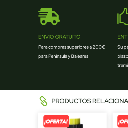

ENVÍO GRATUITO
ENT
Para compras superiores a 200€
Su p
para Península y Baleares
plazo
trami
PRODUCTOS RELACION