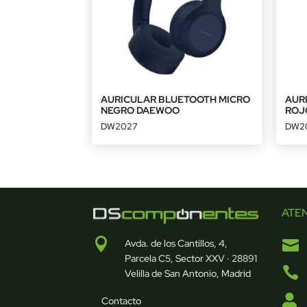
AURICULAR BLUETOOTH MICRO
AUR
NEGRO DAEWOO
ROJ
DW2027
DW2
ATE


Avda. de los Cantillos, 4,
Parcela C5, Sector XXV · 28891

Velilla de San Antonio, Madrid

Contacto