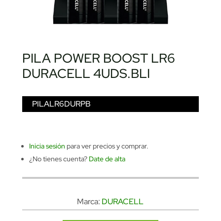
PILA POWER BOOST LR6
DURACELL 4UDS.BLI
PILALR6DURPB
Inicia sesión
para ver precios y comprar.
¿No tienes cuenta?
Date de alta
Marca:
DURACELL