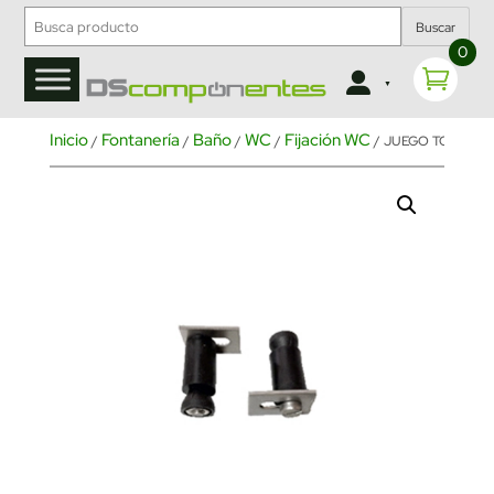
Buscar
0
Inicio
Fontanería
Baño
WC
Fijación WC
/
/
/
/
/ JUEGO TORNILL