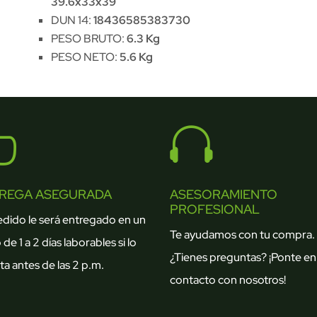
39.6x33x39
DUN 14:
18436585383730
PESO BRUTO:
6.3 Kg
PESO NETO:
5.6 Kg


REGA ASEGURADA
ASESORAMIENTO
PROFESIONAL
edido le será entregado en un
Te ayudamos con tu compra.
 de 1 a 2 días laborables si lo
¿Tienes preguntas? ¡Ponte en
ta antes de las 2 p.m.
contacto con nosotros!