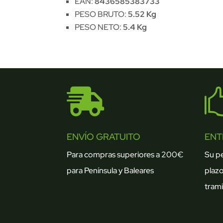
EAN:
8436585383733
PESO BRUTO:
5.52 Kg
PESO NETO:
5.4 Kg

ENVÍO GRATUITO
ENT
Para compras superiores a 200€
Su p
para Península y Baleares
plazo
trami