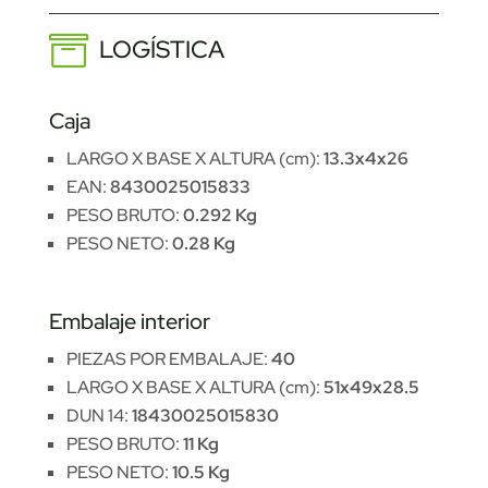
LOGÍSTICA
Caja
LARGO X BASE X ALTURA (cm):
13.3x4x26
EAN:
8430025015833
PESO BRUTO:
0.292 Kg
PESO NETO:
0.28 Kg
Embalaje interior
PIEZAS POR EMBALAJE:
40
LARGO X BASE X ALTURA (cm):
51x49x28.5
DUN 14:
18430025015830
PESO BRUTO:
11 Kg
PESO NETO:
10.5 Kg