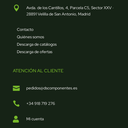

Avda. de los Cantillos, 4, Parcela C5, Sector XXV ·
28891 Velilla de San Antonio, Madrid
Contacto
Quiénes somos
Descarga de catálogos
Descarga de ofertas
ATENCIÓN AL CLIENTE

pedidos@dscomponentes.es

+34 918 719 276

Mi cuenta